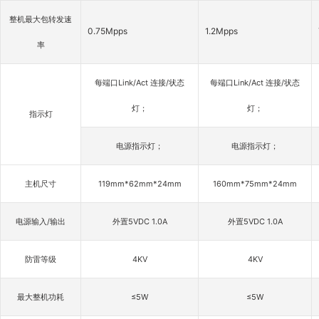
整机最大包转发速
0.75Mpps
1.2Mpps
率
每端口Link/Act 连接/状态
每端口Link/Act 连接/状态
灯；
灯；
指示灯
电源指示灯；
电源指示灯；
主机尺寸
119mm*62mm*24mm
160mm*75mm*24mm
电源输入/输出
外置5VDC 1.0A
外置5VDC 1.0A
防雷等级
4KV
4KV
最大整机功耗
≤5W
≤5W