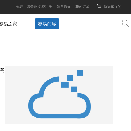
你好，请登录 免费注册
消息通知
我的订单
购物车（0）
睿易之家
睿易商城
网