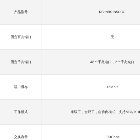
产品型号
RG-NBS1850GC
固定百兆端口
无
固定千兆端口
48个千兆电口，2个千兆光口
端口缓存
12Mbit
工作模式
半双工，全双工，自协商模式，支持MDI/MDI
交换容量
100Gbps