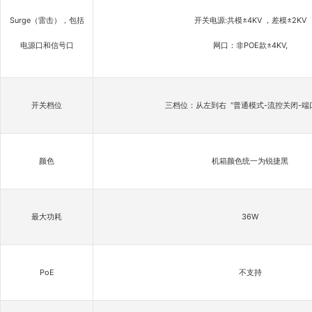
Surge（雷击），包括
开关电源:共模±4KV ，差模±2KV
电源口和信号口
网口：非POE款±4KV,
开关档位
三档位：从左到右 “普通模式-流控关闭-端
颜色
机箱颜色统一为锐捷黑
最大功耗
36W
PoE
不支持